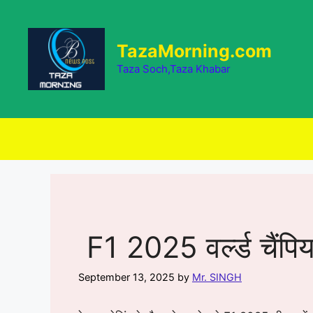
Skip
to
content
TazaMorning.com
Taza Soch,Taza Khabar
F1 2025 वर्ल्ड चैंपिय
September 13, 2025
by
Mr. SINGH