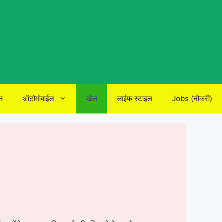
न
ऑटोमोबाईल
खेल
लाईफ स्टाइल
Jobs (नौकरी)